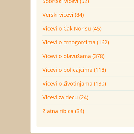
Sportski vicevi (52)
Verski vicevi (84)
Vicevi o Čak Norisu (45)
Vicevi o crnogorcima (162)
Vicevi o plavušama (378)
Vicevi o policajcima (118)
Vicevi o životinjama (130)
Vicevi za decu (24)
Zlatna ribica (34)