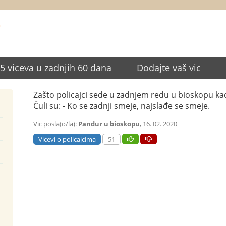
i
25 viceva u zadnjih 60 dana
Dodajte vaš vic
Zašto policajci sede u zadnjem redu u bioskopu ka
Čuli su: - Ko se zadnji smeje, najslađe se smeje.
Vic posla(o/la):
Pandur u bioskopu
, 16. 02. 2020
Vicevi o policajcima
51