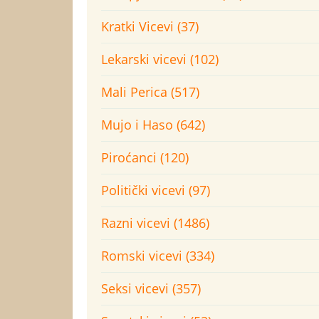
Kratki Vicevi (37)
Lekarski vicevi (102)
Mali Perica (517)
Mujo i Haso (642)
Piroćanci (120)
Politički vicevi (97)
Razni vicevi (1486)
Romski vicevi (334)
Seksi vicevi (357)